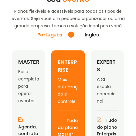
Planos flexíveis e acessíveis para todos os tipos de
eventos. Seja você um pequeno organizador ou uma
grande empresa, temos a solução ideal para você
Português
Inglês
MASTER
EXPERT
ENTERP
S
RISE
Base
completa
Alta
Mais
para
escala
automaç
operar
operacio
ão e
eventos
nal
controle
Tudo
Tudo
Agenda,
do plano
do plano
contrato
Enterpris
Master