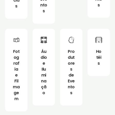
cia
nto
s
s
s
Fot
Áu
Pro
Ho
og
dio
dut
téi
raf
e
ore
s
ia
Ilu
s
e
mi
de
Fil
na
Eve
ma
çã
nto
ge
o
s
m