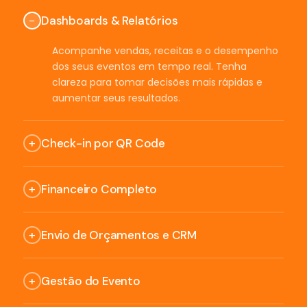
−
Dashboards & Relatórios
Acompanhe vendas, receitas e o desempenho
dos seus eventos em tempo real. Tenha
clareza para tomar decisões mais rápidas e
aumentar seus resultados.
+
Check-in por QR Code
Credencie participantes, equipes e
+
Financeiro Completo
fornecedores em segundos. Elimine filas, ganhe
agilidade e entregue uma experiência
Controle entradas, saídas e o lucro de cada
profissional desde a entrada.
+
Envio de Orçamentos e CRM
evento em um só lugar. Tenha uma visão real
do seu resultado e tome decisões com
Envie propostas profissionais e acompanhe
segurança.
+
Gestão do Evento
cada negociação. Organize seu funil e
aumente suas chances de fechar mais