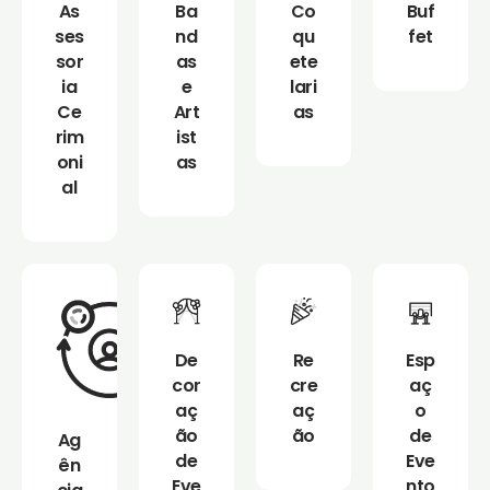
As
Ba
Co
Buf
ses
nd
qu
fet
sor
as
ete
ia
e
lari
Ce
Art
as
rim
ist
oni
as
al
De
Re
Esp
cor
cre
aç
aç
aç
o
ão
ão
de
Ag
de
Eve
ên
Eve
nto