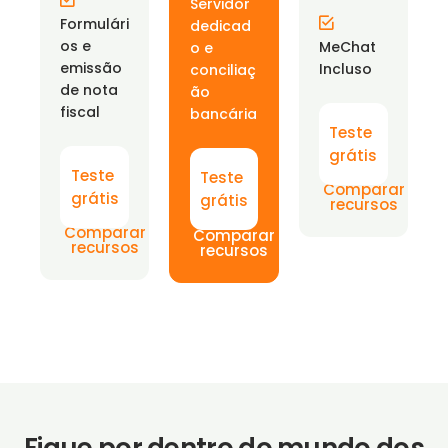
Servidor
Formulári
dedicad
os e
MeChat
o e
emissão
Incluso
conciliaç
de nota
ão
fiscal
bancária
Teste
grátis
Teste
Teste
Comparar
grátis
grátis
recursos
Comparar
Comparar
recursos
recursos
Fique por dentro do mundo dos