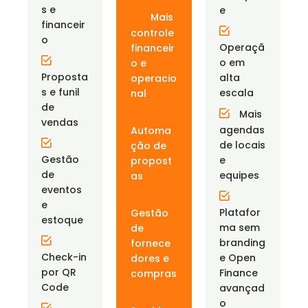
s e
e
Mais
financeir
controle
o
Operaçã
financeir
o em
o e
Proposta
alta
operacio
s e funil
escala
nal
de
Mais
vendas
agendas
Automa
de locais
ção de
Gestão
e
propost
de
equipes
as
eventos
e
Platafor
Gestão
estoque
ma sem
de
branding
fornece
Check-in
e Open
dores e
por QR
Finance
compras
Code
avançad
o