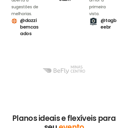
aberta a
amor à
sugestões de
primeira
melhorias.
vista.
@dazzi
@tagb
bemcas
eebr
ados
Planos ideais e flexíveis para
seu
evento