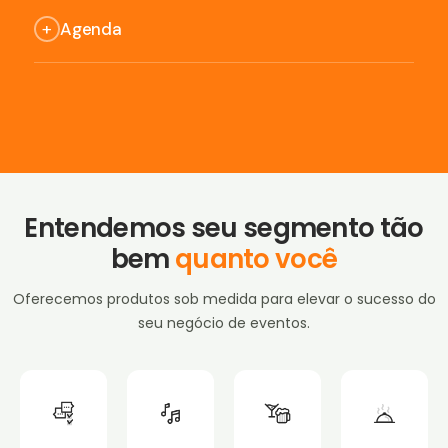
Centralize tudo do seu evento: equipe,
eventos.
+
Agenda
fornecedores e operação. Menos planilhas,
mais controle no dia a dia.
Organize seus eventos, compromissos e prazos
em um só lugar. Evite conflitos de agenda e
priorize datas com maior margem de lucro.
Entendemos seu segmento tão
bem
quanto você
Oferecemos produtos sob medida para elevar o sucesso do
seu negócio de eventos.