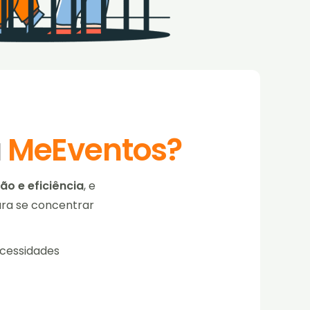
a
MeEventos?
ão e eficiência
, e
ara se concentrar
ecessidades