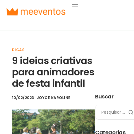
Soluções
Segmentos
Planos
DICAS
Empresa
9 ideias criativas
Entrar
para animadores
Começar agora
de festa infantil
Buscar
10/02/2023
JOYCE KAROLINE
Categorias