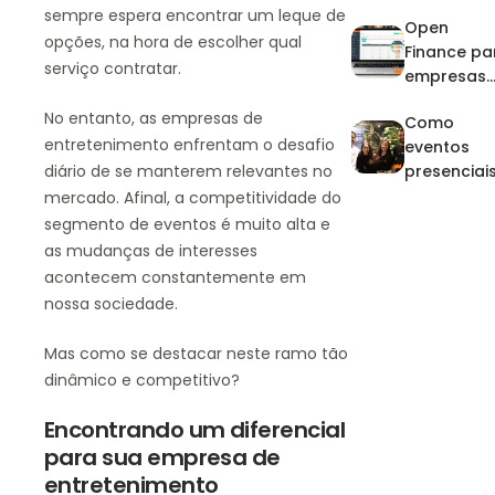
eventos: p
sempre espera encontrar um leque de
Open
que investi
opções, na hora de escolher qual
Finance pa
na
serviço contratar.
empresas
profissiona
de eventos
zação?
No entanto, as empresas de
Como
entretenimento enfrentam o desafio
eventos
diário de se manterem relevantes no
presenciai
fortalece
mercado. Afinal, a competitividade do
parcerias 
segmento de eventos é muito alta e
geram
as mudanças de interesses
novos
acontecem constantemente em
negócios
nossa sociedade.
Mas como se destacar neste ramo tão
dinâmico e competitivo?
Encontrando um diferencial
para sua empresa de
entretenimento