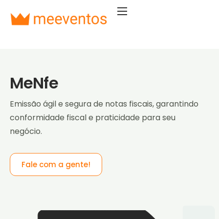
Soluções
Segmentos
Planos
MeNfe
Empresa
Emissão ágil e segura de notas fiscais, garantindo
Entrar
conformidade fiscal e praticidade para seu
Começar agora
negócio.
Fale com a gente!