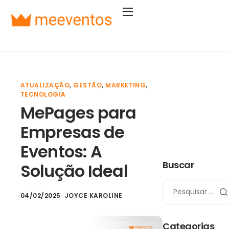
Soluções
Segmentos
Planos
ATUALIZAÇÃO
,
GESTÃO
,
MARKETING
,
Empresa
TECNOLOGIA
MePages para
Entrar
Empresas de
Começar agora
Eventos: A
Buscar
Solução Ideal
04/02/2025
JOYCE KAROLINE
Categorias