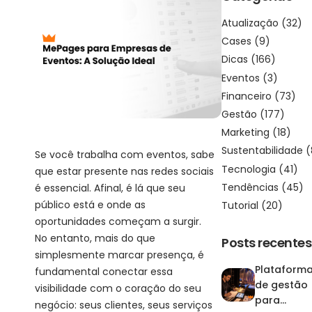
Atualização
(32)
Cases
(9)
Dicas
(166)
Eventos
(3)
Financeiro
(73)
Gestão
(177)
Marketing
(18)
Sustentabilidade
(
Se você trabalha com eventos, sabe
Tecnologia
(41)
que estar presente nas redes sociais
Tendências
(45)
é essencial. Afinal, é lá que seu
público está e onde as
Tutorial
(20)
oportunidades começam a surgir.
No entanto, mais do que
Posts recentes
simplesmente marcar presença, é
Plataform
fundamental conectar essa
de gestão
visibilidade com o coração do seu
para
negócio: seus clientes, seus serviços