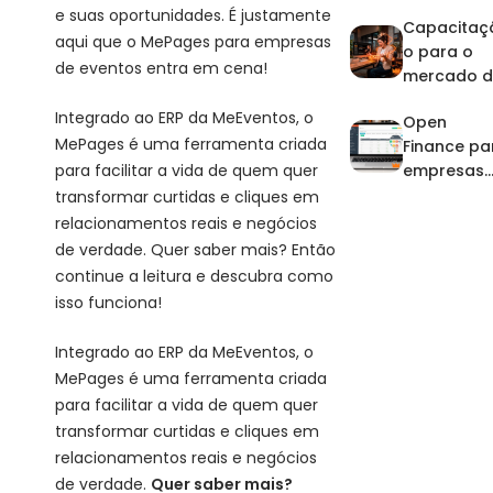
artistas:
e suas oportunidades. É justamente
Capacitaç
domine a
aqui que o MePages para empresas
o para o
agenda e 
de eventos entra em cena!
mercado d
financeiro
eventos: p
no pico de
Integrado ao ERP da MeEventos, o
Open
que investi
eventos
MePages é uma ferramenta criada
Finance pa
na
para facilitar a vida de quem quer
empresas
profissiona
de eventos
transformar curtidas e cliques em
zação?
relacionamentos reais e negócios
de verdade. Quer saber mais? Então
continue a leitura e descubra como
isso funciona!
Integrado ao ERP da MeEventos, o
MePages é uma ferramenta criada
para facilitar a vida de quem quer
transformar curtidas e cliques em
relacionamentos reais e negócios
de verdade.
Quer saber mais?