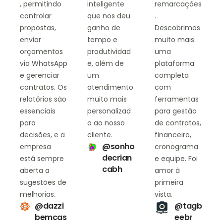
, permitindo
inteligente
remarcações
controlar
que nos deu
.
propostas,
ganho de
Descobrimos
enviar
tempo e
muito mais:
orçamentos
produtividad
uma
via WhatsApp
e, além de
plataforma
e gerenciar
um
completa
contratos. Os
atendimento
com
relatórios são
muito mais
ferramentas
essenciais
personalizad
para gestão
para
o ao nosso
de contratos,
decisões, e a
cliente.
financeiro,
@sonho
empresa
cronograma
decrian
está sempre
e equipe. Foi
cabh
aberta a
amor à
sugestões de
primeira
melhorias.
vista.
@dazzi
@tagb
bemcas
eebr