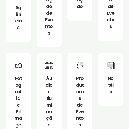
ão
ão
de
Ag
de
Eve
ên
Eve
nto
cia
nto
s
s
s
Fot
Áu
Pro
Ho
og
dio
dut
téi
raf
e
ore
s
ia
Ilu
s
e
mi
de
Fil
na
Eve
ma
çã
nto
ge
o
s