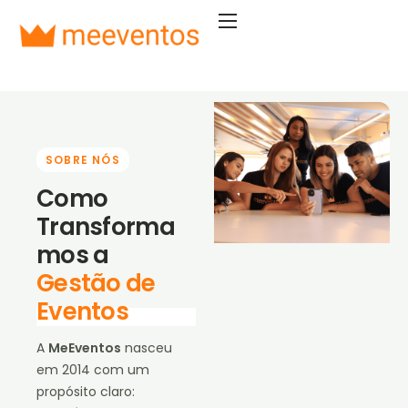
Soluções
Segmentos
Planos
SOBRE NÓS
Empresa
Como
Entrar
Transforma
Começar agora
mos a
Gestão de
Eventos
A
MeEventos
nasceu
em 2014 com um
propósito claro: