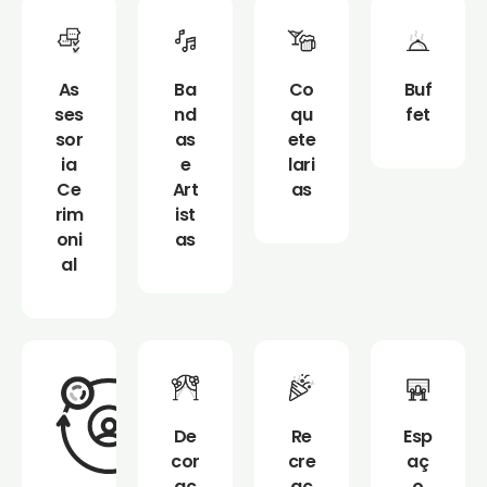
As
Ba
Co
Buf
ses
nd
qu
fet
sor
as
ete
ia
e
lari
Ce
Art
as
rim
ist
oni
as
al
De
Re
Esp
cor
cre
aç
aç
aç
o