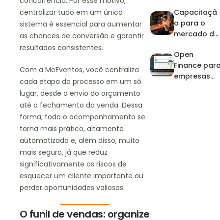
concorrência. Por esse motivo,
artistas:
Capacitaçã
centralizar tudo em um único
domine a
o para o
agenda e o
sistema é essencial para aumentar
mercado de
financeiro
as chances de conversão e garantir
eventos: por
no pico de
resultados consistentes.
Open
que investir
eventos
Finance par
na
Com a MeEventos, você centraliza
empresas
profissionali
cada etapa do processo em um só
de eventos
zação?
lugar, desde o envio do orçamento
até o fechamento da venda. Dessa
forma, todo o acompanhamento se
torna mais prático, altamente
automatizado e, além disso, muito
mais seguro, já que reduz
significativamente os riscos de
esquecer um cliente importante ou
perder oportunidades valiosas.
O funil de vendas: organize