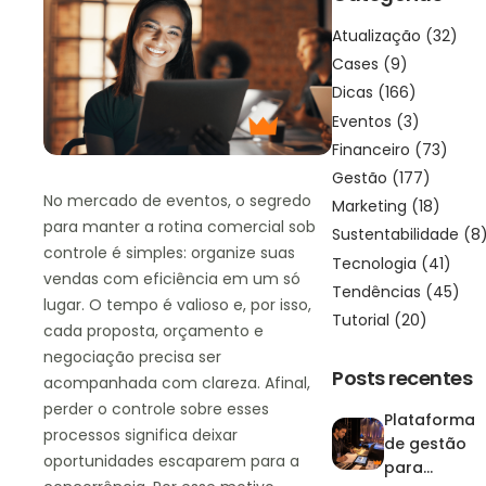
Atualização
(32)
Cases
(9)
Dicas
(166)
Eventos
(3)
Financeiro
(73)
Gestão
(177)
No mercado de eventos, o segredo
Marketing
(18)
para manter a rotina comercial sob
Sustentabilidade
(8
controle é simples: organize suas
Tecnologia
(41)
vendas com eficiência em um só
Tendências
(45)
lugar. O tempo é valioso e, por isso,
Tutorial
(20)
cada proposta, orçamento e
negociação precisa ser
Posts recentes
acompanhada com clareza. Afinal,
perder o controle sobre esses
Plataforma
processos significa deixar
de gestão
oportunidades escaparem para a
para