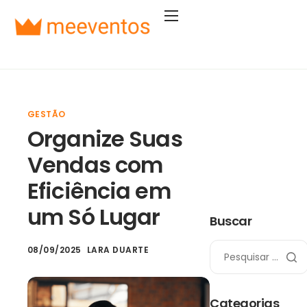
Soluções
Segmentos
Planos
GESTÃO
Empresa
Organize Suas
Entrar
Vendas com
Começar agora
Eficiência em
um Só Lugar
Buscar
08/09/2025
LARA DUARTE
Categorias