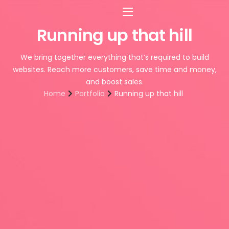
Soluções
Running up that hill
Segmentos
We bring together everything that’s required to build
websites. Reach more customers, save time and money,
Planos
and boost sales.
Empresa
Home
Portfolio
Running up that hill
Entrar
Começar agora