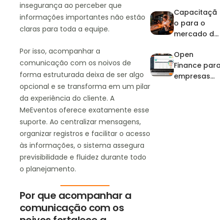
artistas:
insegurança ao perceber que
Capacitaçã
domine a
informações importantes não estão
o para o
agenda e o
claras para toda a equipe.
mercado de
financeiro
eventos: por
no pico de
Por isso, acompanhar a
Open
que investir
eventos
comunicação com os noivos de
Finance par
na
forma estruturada deixa de ser algo
empresas
profissionali
opcional e se transforma em um pilar
de eventos
zação?
da experiência do cliente. A
MeEventos oferece exatamente esse
suporte. Ao centralizar mensagens,
organizar registros e facilitar o acesso
às informações, o sistema assegura
previsibilidade e fluidez durante todo
o planejamento.
Por que acompanhar a
comunicação com os