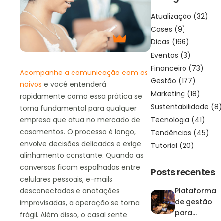
Atualização
(32)
Cases
(9)
Dicas
(166)
Eventos
(3)
Financeiro
(73)
Acompanhe a comunicação com os
Gestão
(177)
noi
v
os
e você entenderá
Marketing
(18)
rapidamente como essa prática se
Sustentabilidade
(8
torna fundamental para qualquer
Tecnologia
(41)
empresa que atua no mercado de
casamentos. O processo é longo,
Tendências
(45)
envolve decisões delicadas e exige
Tutorial
(20)
alinhamento constante. Quando as
conversas ficam espalhadas entre
Posts recentes
celulares pessoais, e-mails
Plataforma
desconectados e anotações
de gestão
improvisadas, a operação se torna
para
frágil. Além disso, o casal sente