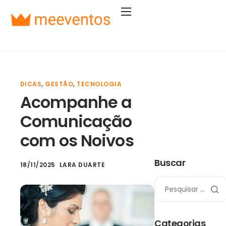
Soluções
Segmentos
Planos
DICAS
,
GESTÃO
,
TECNOLOGIA
Empresa
Acompanhe a
Entrar
Comunicação
Começar agora
com os Noivos
Buscar
18/11/2025
LARA DUARTE
Categorias