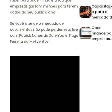
saber para onde ir, não é à toa que
artistas:
empresas gastam milhões para terem
Capacitaç
domine a
o para o
dados do seu público alvo.
agenda e 
mercado d
financeiro
eventos: p
no pico de
Se você atende o mercado de
Open
que investi
eventos
casamentos não pode perder esta live
Finance pa
na
com Patrick Nunes da ZankYou e Tiago
empresas
profissiona
Ferreira da MeEventos.
de eventos
zação?