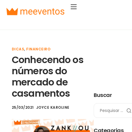
Soluções
Segmentos
Planos
DICAS
,
FINANCEIRO
Empresa
Conhecendo os
Entrar
números do
Começar agora
mercado de
casamentos
Buscar
25/03/2021
JOYCE KAROLINE
Categorias