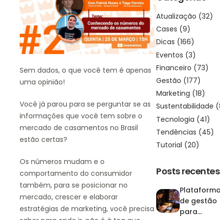
Atualização
(32)
Cases
(9)
Dicas
(166)
Eventos
(3)
Financeiro
(73)
Sem dados, o que você tem é apenas
Gestão
(177)
uma opinião!
Marketing
(18)
Você já parou para se perguntar se as
Sustentabilidade
(
informações que você tem sobre o
Tecnologia
(41)
mercado de casamentos no Brasil
Tendências
(45)
estão certas?
Tutorial
(20)
Os números mudam e o
Posts recentes
comportamento do consumidor
também, para se posicionar no
Plataform
mercado, crescer e elaborar
de gestão
estratégias de marketing, você precisa
para