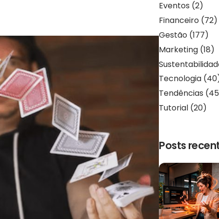
Eventos
(2)
Financeiro
(72)
Gestão
(177)
Marketing
(18)
Sustentabilida
Tecnologia
(40
Tendências
(45
Tutorial
(20)
Posts recen