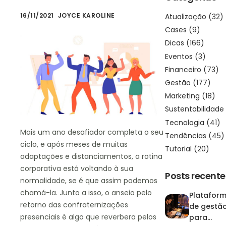
16/11/2021
JOYCE KAROLINE
Atualização
(32)
Cases
(9)
Dicas
(166)
Eventos
(3)
Financeiro
(73)
Gestão
(177)
Marketing
(18)
Sustentabilidade
Tecnologia
(41)
Mais um ano desafiador completa o seu
Tendências
(45)
ciclo, e após meses de muitas
Tutorial
(20)
adaptações e distanciamentos, a rotina
corporativa está voltando à sua
Posts recente
normalidade, se é que assim podemos
chamá-la. Junto a isso, o anseio pelo
Platafor
retorno das confraternizações
de gestã
presenciais é algo que reverbera pelos
para