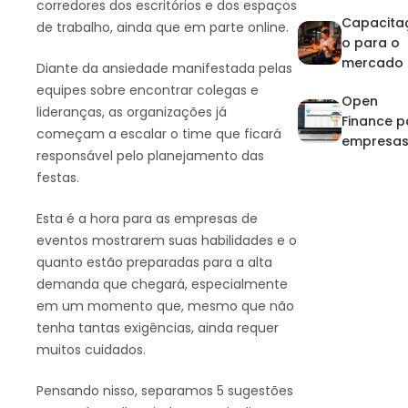
artistas:
corredores dos escritórios e dos espaços
Capacita
domine a
de trabalho, ainda que em parte online.
o para o
agenda e
mercado
financeir
Diante da ansiedade manifestada pelas
eventos: 
no pico d
equipes sobre encontrar colegas e
Open
que invest
eventos
lideranças, as organizações já
Finance p
na
começam a escalar o time que ficará
empresa
profission
responsável pelo planejamento das
de event
zação?
festas.
Esta é a hora para as empresas de
eventos mostrarem suas habilidades e o
quanto estão preparadas para a alta
demanda que chegará, especialmente
em um momento que, mesmo que não
tenha tantas exigências, ainda requer
muitos cuidados.
Pensando nisso, separamos 5 sugestões