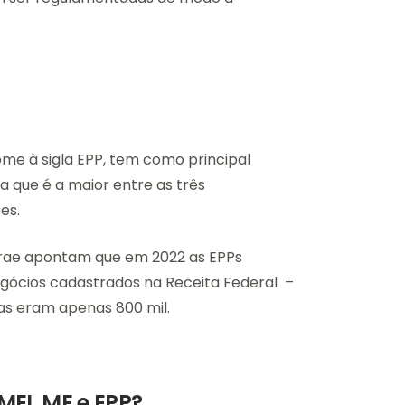
e à sigla EPP, tem como principal
ta que é a maior entre as três
ões.
brae apontam que em 2022 as EPPs
egócios cadastrados na Receita Federal –
as eram apenas 800 mil.
MEI, ME e EPP?