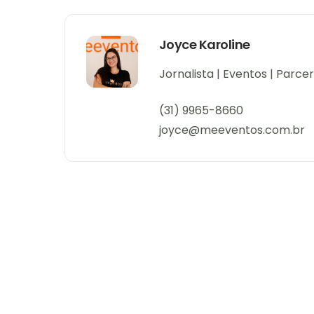
Joyce Karoline
Jornalista | Eventos | Parc
(31) 9965-8660
joyce@meeventos.com.br