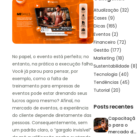
Atualização
(32)
Cases
(9)
Dicas
(165)
Eventos
(2)
Financeiro
(72)
Gestão
(177)
No papel, o evento está perfeito; no
Marketing
(18)
entanto, na prática a execução falha.
Sustentabilidade
(8
Você já parou para pensar, por
Tecnologia
(40)
exemplo, como a falta de
Tendências
(45)
treinamento para empresas de
Tutorial
(20)
eventos pode estar drenando seus
lucros agora mesmo? Afinal, no
Posts recentes
mercado de eventos, a experiência
do cliente depende diretamente das
Capacitaçã
pessoas. Consequentemente, sem
o para o
um padrão claro, o “gargalo invisível”
mercado de