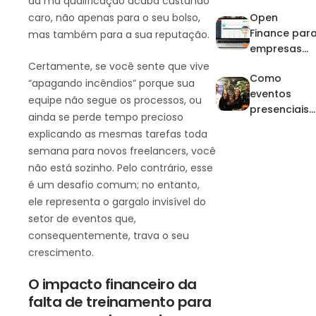
da má qualificação acaba custando
eventos: por
Open
caro, não apenas para o seu bolso,
que investir
Finance par
na
mas também para a sua reputação.
empresas
profissionali
de eventos
zação?
Certamente, se você sente que vive
Como
“apagando incêndios” porque sua
eventos
equipe não segue os processos, ou
presenciais
ainda se perde tempo precioso
fortalecem
explicando as mesmas tarefas toda
parcerias e
semana para novos freelancers, você
geram
não está sozinho. Pelo contrário, esse
novos
é um desafio comum; no entanto,
negócios
ele representa o gargalo invisível do
setor de eventos que,
consequentemente, trava o seu
crescimento.
O impacto financeiro da
falta de treinamento para