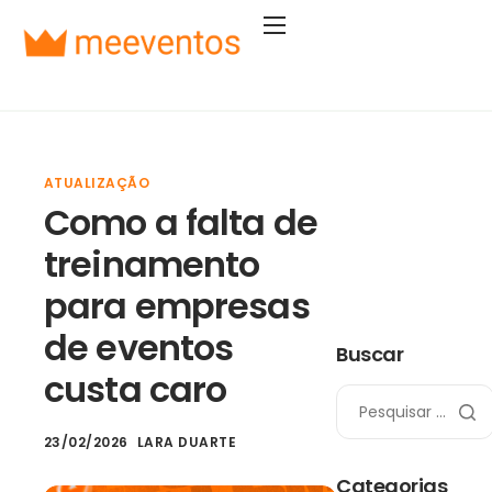
Soluções
Segmentos
Planos
ATUALIZAÇÃO
Empresa
Como a falta de
Entrar
treinamento
Começar agora
para empresas
de eventos
Buscar
custa caro
23/02/2026
LARA DUARTE
Categorias