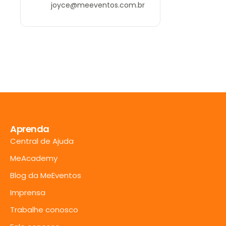
joyce@meeventos.com.br
Aprenda
Central de Ajuda
MeAcademy
Blog da MeEventos
Imprensa
Trabalhe conosco