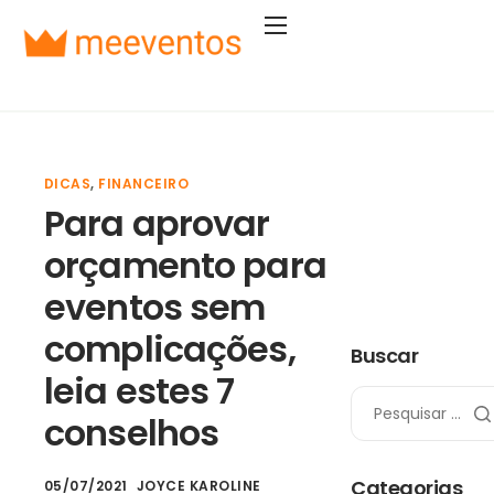
Soluções
Segmentos
Planos
DICAS
,
FINANCEIRO
Empresa
Para aprovar
Entrar
orçamento para
Começar agora
eventos sem
complicações,
Buscar
leia estes 7
conselhos
Categorias
05/07/2021
JOYCE KAROLINE