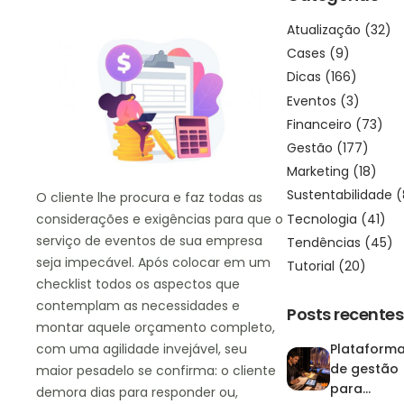
Atualização
(32)
Cases
(9)
Dicas
(166)
Eventos
(3)
Financeiro
(73)
Gestão
(177)
Marketing
(18)
Sustentabilidade
(
O cliente lhe procura e faz todas as
Tecnologia
(41)
considerações e exigências para que o
serviço de eventos de sua empresa
Tendências
(45)
seja impecável. Após colocar em um
Tutorial
(20)
checklist todos os aspectos que
contemplam as necessidades e
Posts recentes
montar aquele orçamento completo,
com uma agilidade invejável, seu
Plataform
de gestão
maior pesadelo se confirma: o cliente
para
demora dias para responder ou,