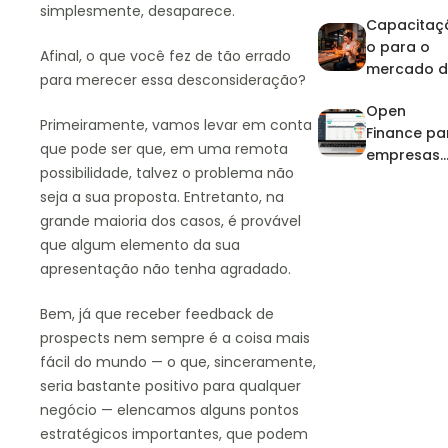
artistas:
simplesmente, desaparece.
Capacitaç
domine a
o para o
agenda e 
Afinal, o que você fez de tão errado
mercado d
financeiro
para merecer essa desconsideração?
eventos: p
no pico de
Open
que investi
eventos
Primeiramente, vamos levar em conta
Finance pa
na
que pode ser que, em uma remota
empresas
profissiona
possibilidade, talvez o problema não
de eventos
zação?
seja a sua proposta. Entretanto, na
grande maioria dos casos, é provável
que algum elemento da sua
apresentação não tenha agradado.
Bem, já que receber feedback de
prospects nem sempre é a coisa mais
fácil do mundo — o que, sinceramente,
seria bastante positivo para qualquer
negócio — elencamos alguns pontos
estratégicos importantes, que podem