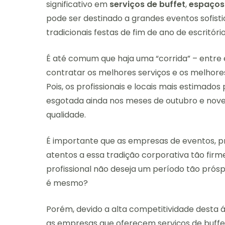
significativo em
serviços de buffet
,
espaços
pode ser destinado a grandes eventos sofist
tradicionais festas de fim de ano de escritóri
É até comum que haja uma “corrida” – entre e
contratar os melhores serviços e os melhore
Pois, os profissionais e locais mais estimado
esgotada ainda nos meses de outubro e nov
qualidade.
É importante que as empresas de eventos, p
atentos a essa tradição corporativa tão firme 
profissional não deseja um período tão prós
é mesmo?
Porém, devido a alta competitividade desta ár
as empresas que oferecem serviços de buffe