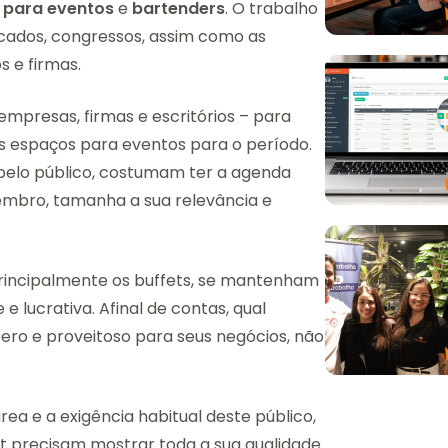
 para eventos
e
bartenders
. O trabalho
icados, congressos, assim como as
os e firmas.
mpresas, firmas e escritórios – para
s espaços para eventos para o período.
s pelo público, costumam ter a agenda
embro, tamanha a sua relevância e
rincipalmente os buffets, se mantenham
e lucrativa. Afinal de contas, qual
pero e proveitoso para seus negócios, não
ea e a exigência habitual deste público,
t precisam mostrar toda a sua qualidade